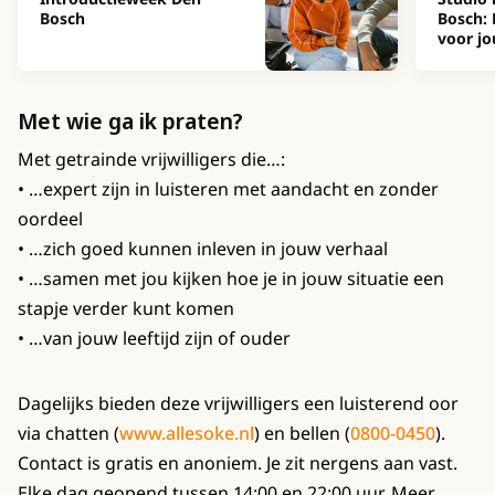
Bosch
Bosch: 
voor jo
Met wie ga ik praten?
Met getrainde vrijwilligers die…:
• …expert zijn in luisteren met aandacht en zonder
oordeel
• …zich goed kunnen inleven in jouw verhaal
• …samen met jou kijken hoe je in jouw situatie een
stapje verder kunt komen
• …van jouw leeftijd zijn of ouder
Dagelijks bieden deze vrijwilligers een luisterend oor
via chatten (
www.allesoke.nl
) en bellen (
0800-0450
).
Contact is gratis en anoniem. Je zit nergens aan vast.
Elke dag geopend tussen 14:00 en 22:00 uur. Meer