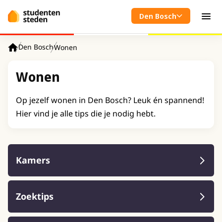
Spring naar hoofdinhoud
Den Bosch
Men
Den Bosch
Wonen
Home
Wonen
Op jezelf wonen in Den Bosch? Leuk én spannend!
Hier vind je alle tips die je nodig hebt.
Kamers
Zoektips