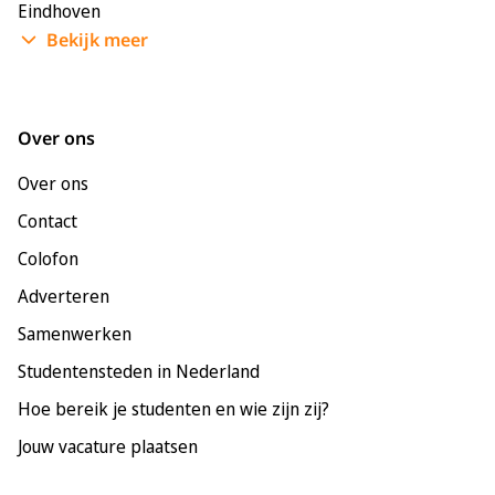
Eindhoven
Bekijk meer
Enschede
Groningen
Leeuwarden
Over ons
Leiden
Over ons
Maastricht
Contact
Nijmegen
Colofon
Rotterdam
Adverteren
Tilburg
Samenwerken
Utrecht
Studentensteden in Nederland
Hoe bereik je studenten en wie zijn zij?
Jouw vacature plaatsen