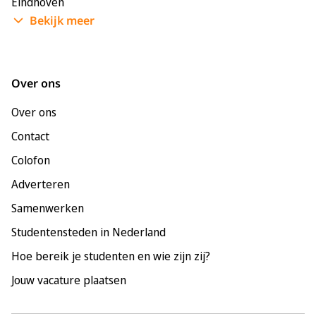
Eindhoven
Bekijk meer
Enschede
Groningen
Leeuwarden
Over ons
Leiden
Over ons
Maastricht
Contact
Nijmegen
Colofon
Rotterdam
Adverteren
Tilburg
Samenwerken
Utrecht
Studentensteden in Nederland
Hoe bereik je studenten en wie zijn zij?
Jouw vacature plaatsen