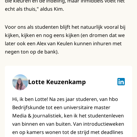
die kleuren en de indeling, maar inmiddels voelt het
echt als thuis," aldus Kim.
Voor ons als studenten blijft het natuurlijk vooral bij
kijken, kijken en nog eens kijken (en dromen dat we
later ook een Alex van Keulen kunnen inhuren met
negen ton op de bank).
Lotte Keuzenkamp
Lotte K
Hi, ik ben Lotte! Na zes jaar studeren, van hbo
Bedrijfskunde tot een universitaire master
Media & Journalistiek, ken ik het studentenleven
van binnen en van buiten. Van introductieweken
en op kamers wonen tot de strijd met deadlines