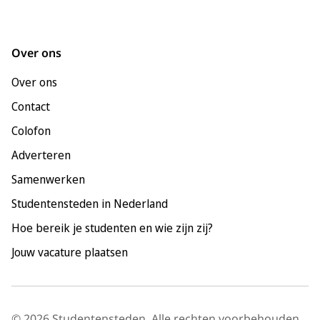
Groningen
Leeuwarden
Over ons
Leiden
Over ons
Maastricht
Contact
Nijmegen
Colofon
Rotterdam
Adverteren
Tilburg
Samenwerken
Utrecht
Studentensteden in Nederland
Hoe bereik je studenten en wie zijn zij?
Jouw vacature plaatsen
© 2026 Studentensteden. Alle rechten voorbehouden