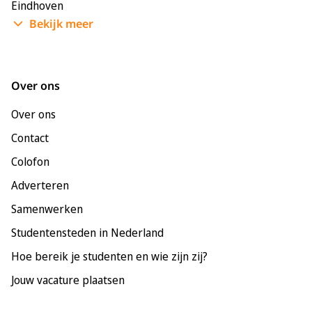
Eindhoven
Bekijk meer
Enschede
Groningen
Leeuwarden
Over ons
Leiden
Over ons
Maastricht
Contact
Nijmegen
Colofon
Rotterdam
Adverteren
Tilburg
Samenwerken
Utrecht
Studentensteden in Nederland
Hoe bereik je studenten en wie zijn zij?
Jouw vacature plaatsen