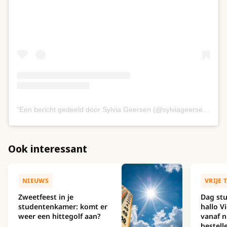
Een bericht gedeeld door Sylvia Geersen (@sylviageersen)
Ook interessant
NIEUWS
VRIJE 
Zweetfeest in je
Dag stu
studentenkamer: komt er
hallo Vi
weer een hittegolf aan?
vanaf nu
bestell