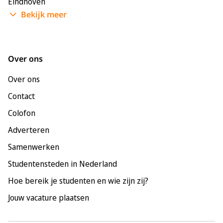
Eindhoven
Bekijk meer
Enschede
Groningen
Leeuwarden
Over ons
Leiden
Over ons
Maastricht
Contact
Nijmegen
Colofon
Rotterdam
Adverteren
Tilburg
Samenwerken
Utrecht
Studentensteden in Nederland
Hoe bereik je studenten en wie zijn zij?
Jouw vacature plaatsen