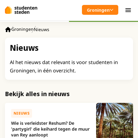
Spring naar hoofdinhoud
Groningen
Men
Groningen
Nieuws
Home
Nieuws
Al het nieuws dat relevant is voor studenten in
Groningen, in één overzicht.
Bekijk alles in nieuws
NIEUWS
Wie is verleidster Reshum? De
'partygirl' die keihard tegen de muur
van Rey aanloopt