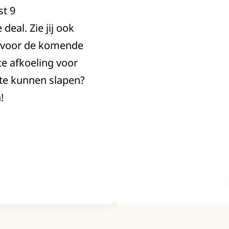
st 9
deal. Zie jij ook
e voor de komende
cte afkoeling voor
 te kunnen slapen?
!