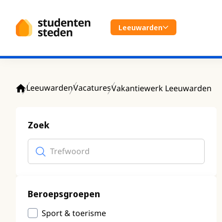
Spring naar hoofdinhoud
Leeuwarden
Leeuwarden
Vacatures
Vakantiewerk Leeuwarden
Home
Zoek
Trefwoord
(optioneel)
Beroepsgroepen
Sport & toerisme