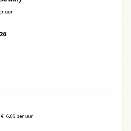
er uur
26
- €16.05 per uur