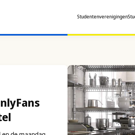
Studentenverenigingen
Stu
OnlyFans
tel
ad en de maandag