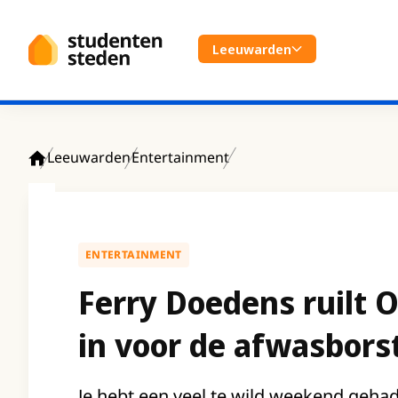
Spring naar hoofdinhoud
Leeuwarden
Leeuwarden
Entertainment
Home
ENTERTAINMENT
Ferry Doedens ruilt 
in voor de afwasbors
Je hebt een veel te wild weekend geh