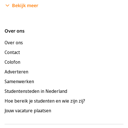
Bekijk meer
Enschede
Groningen
Leeuwarden
Over ons
Leiden
Over ons
Maastricht
Contact
Nijmegen
Colofon
Rotterdam
Adverteren
Tilburg
Samenwerken
Utrecht
Studentensteden in Nederland
Hoe bereik je studenten en wie zijn zij?
Jouw vacature plaatsen