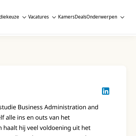
diekeuze
Vacatures
Kamers
Deals
Onderwerpen
Joost van Vug
n studie Business Administration and
 alle ins en outs van het
aalt hij veel voldoening uit het