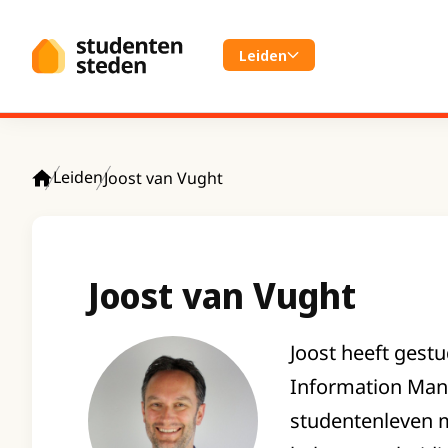
Spring naar hoofdinhoud
Leiden
Leiden
Joost van Vught
Home
Joost van Vught
Joost heeft gestu
Information Manag
studentenleven m