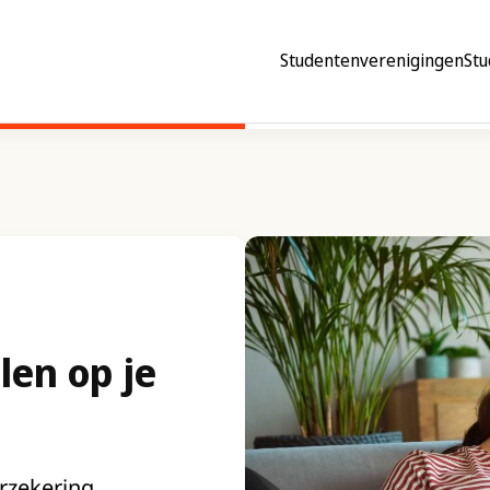
Studentenverenigingen
Stu
len op je
erzekering