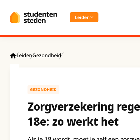
Spring naar hoofdinhoud
Leiden
Leiden
Gezondheid
Home
GEZONDHEID
Zorgverzekering rege
18e: zo werkt het
Als je 18 wordt, moet je zelf een zorgv