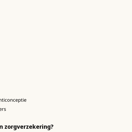
nticonceptie
ers
n zorgverzekering?