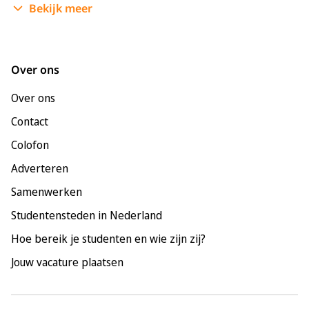
Bekijk meer
Enschede
Groningen
Leeuwarden
Over ons
Leiden
Over ons
Maastricht
Contact
Nijmegen
Colofon
Rotterdam
Adverteren
Tilburg
Samenwerken
Utrecht
Studentensteden in Nederland
Hoe bereik je studenten en wie zijn zij?
Jouw vacature plaatsen