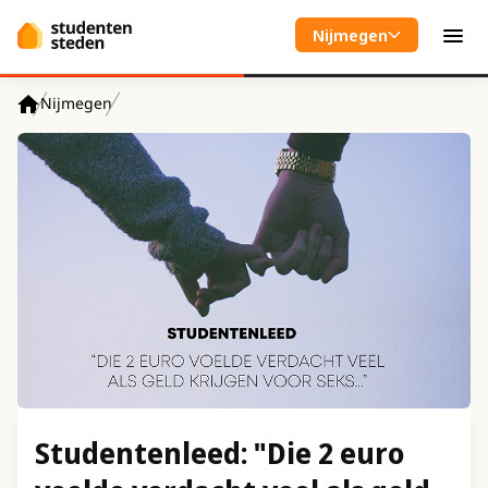
Spring naar hoofdinhoud
Nijmegen
Men
Nijmegen
Home
Studentenleed: "Die 2 euro