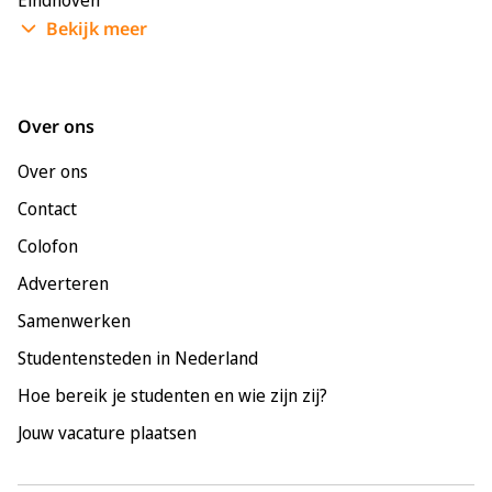
Bekijk meer
Enschede
Groningen
Leeuwarden
Over ons
Leiden
Over ons
Maastricht
Contact
Nijmegen
Colofon
Rotterdam
Adverteren
Tilburg
Samenwerken
Utrecht
Studentensteden in Nederland
Hoe bereik je studenten en wie zijn zij?
Jouw vacature plaatsen