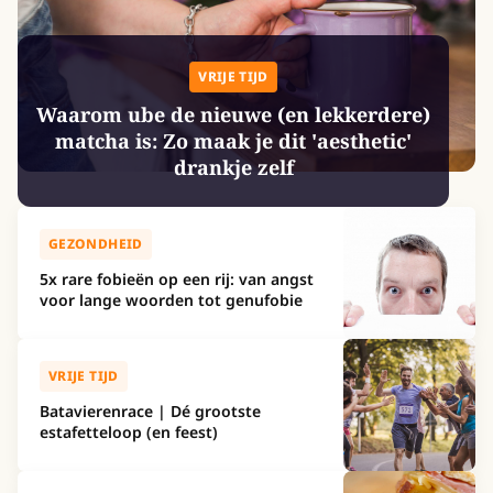
VRIJE TIJD
Waarom ube de nieuwe (en lekkerdere)
matcha is: Zo maak je dit 'aesthetic'
drankje zelf
GEZONDHEID
5x rare fobieën op een rij: van angst
voor lange woorden tot genufobie
VRIJE TIJD
Batavierenrace | Dé grootste
estafetteloop (en feest)