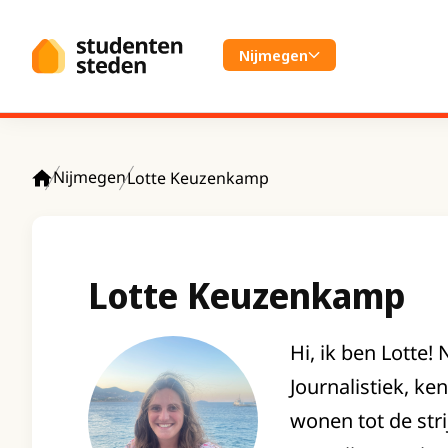
Spring naar hoofdinhoud
Nijmegen
Nijmegen
Lotte Keuzenkamp
Home
Lotte Keuzenkamp
Hi, ik ben Lotte!
Journalistiek, k
wonen tot de str