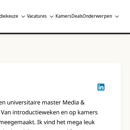
diekeuze
Vacatures
Kamers
Deals
Onderwerpen
Lotte Keuzenk
een universitaire master Media &
n. Van introductieweken en op kamers
l meegemaakt. Ik vind het mega leuk