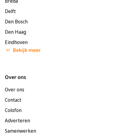
Breda
Delft
Den Bosch
Den Haag
Eindhoven
Bekijk meer
Enschede
Groningen
Leeuwarden
Over ons
Leiden
Over ons
Maastricht
Contact
Nijmegen
Colofon
Rotterdam
Adverteren
Tilburg
Samenwerken
Utrecht