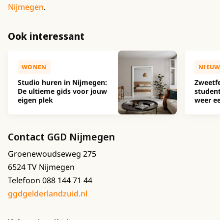
Nijmegen
.
Ook interessant
WONEN
NIEUW
Studio huren in Nijmegen:
Zweetfe
De ultieme gids voor jouw
studen
eigen plek
weer ee
Contact GGD Nijmegen
Groenewoudseweg 275
6524 TV Nijmegen
Telefoon 088 144 71 44
ggdgelderlandzuid.nl