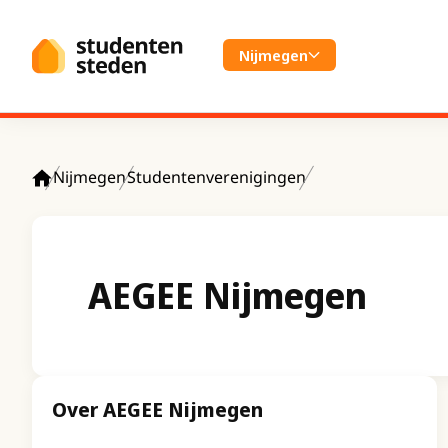
Spring naar hoofdinhoud
Nijmegen
Nijmegen
Studentenverenigingen
Home
AEGEE Nijmegen
Over AEGEE Nijmegen