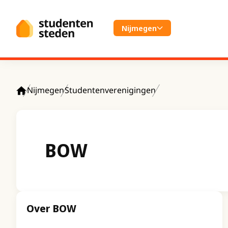
Spring naar hoofdinhoud
Nijmegen
Nijmegen
Studentenverenigingen
Home
BOW
Over BOW