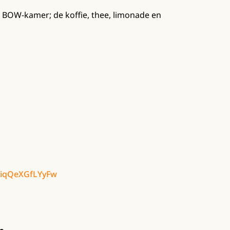
BOW-kamer; de koffie, thee, limonade en
biqQeXGfLYyFw