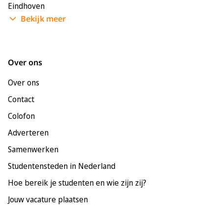
Eindhoven
Bekijk meer
Enschede
Groningen
Leeuwarden
Over ons
Leiden
Over ons
Maastricht
Contact
Nijmegen
Colofon
Rotterdam
Adverteren
Tilburg
Samenwerken
Utrecht
Studentensteden in Nederland
Hoe bereik je studenten en wie zijn zij?
Jouw vacature plaatsen