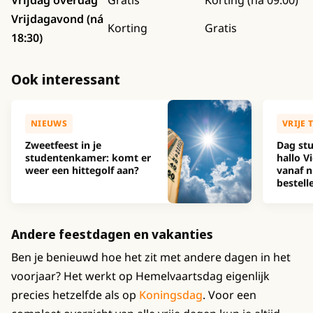
Vrijdag overdag
Gratis
Korting (na 09:00)
Vrijdagavond (ná
Korting
Gratis
18:30)
Ook interessant
NIEUWS
VRIJE 
Zweetfeest in je
Dag stu
studentenkamer: komt er
hallo Vi
weer een hittegolf aan?
vanaf n
bestell
Andere feestdagen en vakanties
Ben je benieuwd hoe het zit met andere dagen in het
voorjaar? Het werkt op Hemelvaartsdag eigenlijk
precies hetzelfde als op
Koningsdag
. Voor een