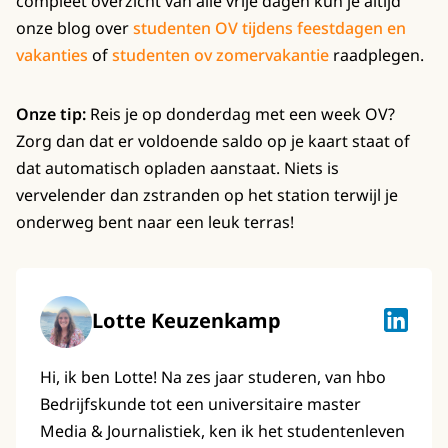
compleet overzicht van alle vrije dagen kun je altijd
onze blog over
studenten OV tijdens feestdagen en
vakanties
of
studenten ov zomervakantie
raadplegen.
Onze tip:
Reis je op donderdag met een week OV?
Zorg dan dat er voldoende saldo op je kaart staat of
dat automatisch opladen aanstaat. Niets is
vervelender dan zstranden op het station terwijl je
onderweg bent naar een leuk terras!
Lotte Keuzenkamp
Lotte K
Hi, ik ben Lotte! Na zes jaar studeren, van hbo
Bedrijfskunde tot een universitaire master
Media & Journalistiek, ken ik het studentenleven