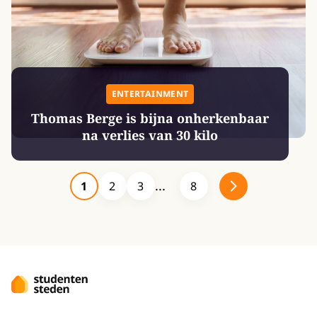
ENTERTAINMENT
Thomas Berge is bijna onherkenbaar
na verlies van 30 kilo
1
2
3
8