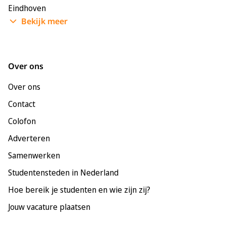
Eindhoven
Bekijk meer
Enschede
Groningen
Leeuwarden
Over ons
Leiden
Over ons
Maastricht
Contact
Nijmegen
Colofon
Rotterdam
Adverteren
Tilburg
Samenwerken
Utrecht
Studentensteden in Nederland
Hoe bereik je studenten en wie zijn zij?
Jouw vacature plaatsen