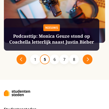
NIEUWS
Podcasttip: Monica Geuze stond op
Coachella letterlijk naast Justin Bieber
1
5
6
7
8