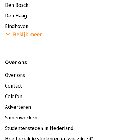
Den Bosch
Den Haag
Eindhoven
Bekijk meer
Enschede
Groningen
Leeuwarden
Over ons
Leiden
Over ons
Maastricht
Contact
Nijmegen
Colofon
Rotterdam
Adverteren
Tilburg
Samenwerken
Utrecht
Studentensteden in Nederland
Hoe bereik je studenten en wie zijn zij?