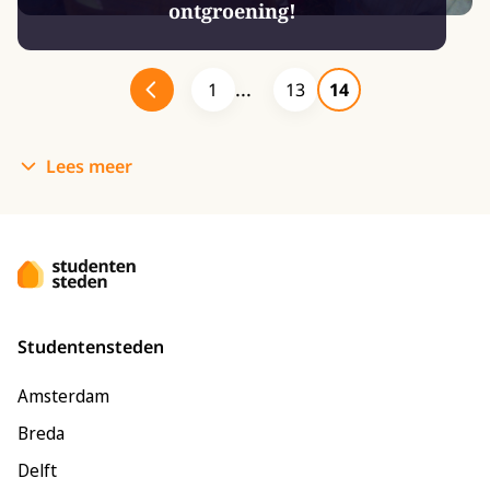
ontgroening!
1
13
14
Lees meer
Studentensteden
Amsterdam
Breda
Delft