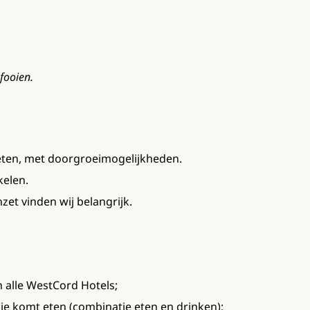
fooien.
ten, met doorgroeimogelijkheden.
kelen.
et vinden wij belangrijk.
in alle WestCord Hotels;
pje komt eten (combinatie eten en drinken);