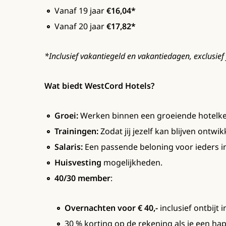
Vanaf 19 jaar
€16,04*
Vanaf 20 jaar
€17,82*
*Inclusief vakantiegeld en vakantiedagen, exclusief 
Wat biedt WestCord Hotels?
Groei:
Werken binnen een groeiende hotelke
Trainingen:
Zodat jij jezelf kan blijven ontwik
Salaris:
Een passende beloning voor ieders inz
Huisvesting
mogelijkheden.
40/30 member
:
Overnachten voor € 40,-
inclusief ontbijt 
30 % korting op de rekening als je een ha