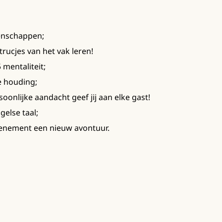
genschappen;
 trucjes van het vak leren!
 mentaliteit;
e houding;
oonlijke aandacht geef jij aan elke gast!
else taal;
venement een nieuw avontuur.