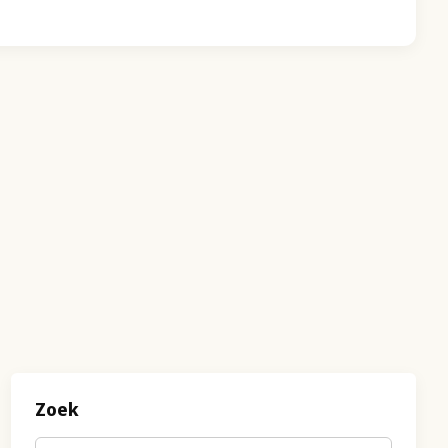
Zoek
Trefwoord
(optioneel)