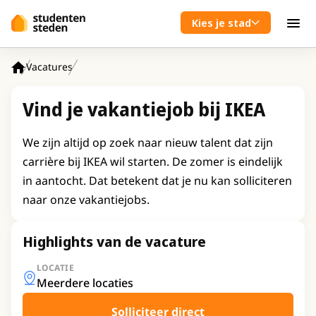
Spring naar hoofdinhoud
Kies je stad
Men
Vacatures
Home
Vind je vakantiejob bij IKEA
We zijn altijd op zoek naar nieuw talent dat zijn
carrière bij IKEA wil starten. De zomer is eindelijk
in aantocht. Dat betekent dat je nu kan solliciteren
naar onze vakantiejobs.
Highlights van de vacature
LOCATIE
Meerdere locaties
Solliciteer direct