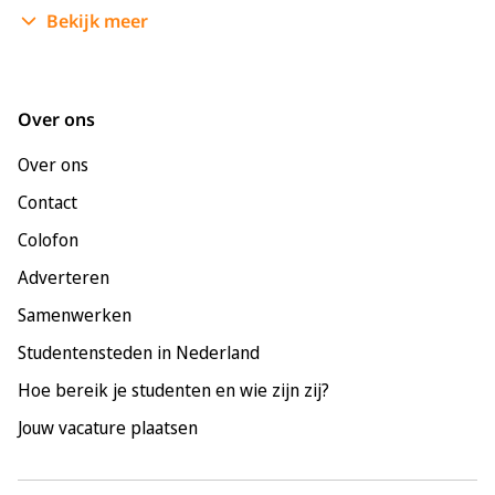
Bekijk meer
Enschede
Groningen
Leeuwarden
Over ons
Leiden
Over ons
Maastricht
Contact
Nijmegen
Colofon
Rotterdam
Adverteren
Tilburg
Samenwerken
Utrecht
Studentensteden in Nederland
Hoe bereik je studenten en wie zijn zij?
Jouw vacature plaatsen