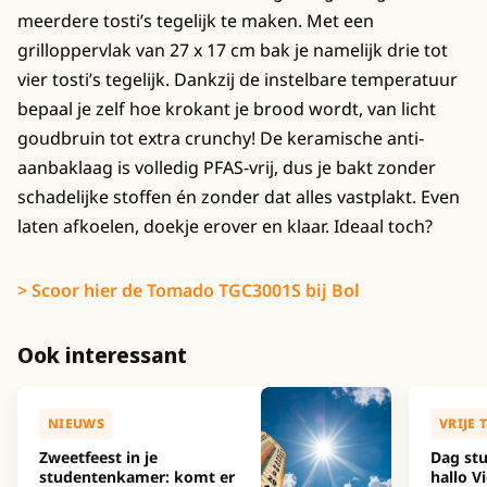
meerdere tosti’s tegelijk te maken. Met een
grilloppervlak van 27 x 17 cm bak je namelijk drie tot
vier tosti’s tegelijk. Dankzij de instelbare temperatuur
bepaal je zelf hoe krokant je brood wordt, van licht
goudbruin tot extra crunchy! De keramische anti-
aanbaklaag is volledig PFAS-vrij, dus je bakt zonder
schadelijke stoffen én zonder dat alles vastplakt. Even
laten afkoelen, doekje erover en klaar. Ideaal toch?
> Scoor hier de Tomado TGC3001S bij Bol
Ook interessant
NIEUWS
VRIJE 
Zweetfeest in je
Dag stu
studentenkamer: komt er
hallo Vi