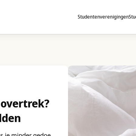
Studentenverenigingen
Stu
 overtrek?
dden
ls je minder gedoe