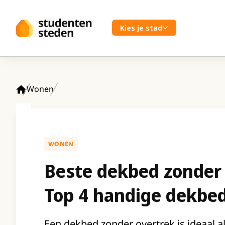
Spring naar hoofdinhoud
Kies je stad
Wonen
Home
WONEN
Beste dekbed zonder
Top 4 handige dekbe
Een dekbed zonder overtrek is ideaal a