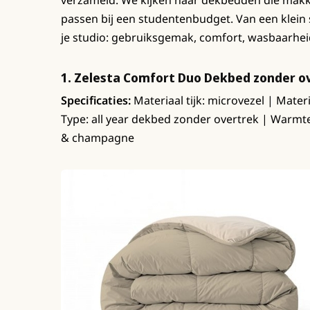
verzameld. We kijken naar dekbedden die makkel
passen bij een studentenbudget. Van een klei
je studio: gebruiksgemak, comfort, wasbaarheid 
1. Zelesta Comfort Duo Dekbed zonder o
Specificaties:
Materiaal tijk: microvezel | Materi
Type: all year dekbed zonder overtrek | Warmtek
& champagne