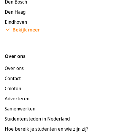
Den Bosch
Den Haag
Eindhoven
Bekijk meer
Enschede
Groningen
Leeuwarden
Over ons
Leiden
Over ons
Maastricht
Contact
Nijmegen
Colofon
Rotterdam
Adverteren
Tilburg
Samenwerken
Utrecht
Studentensteden in Nederland
Hoe bereik je studenten en wie zijn zij?