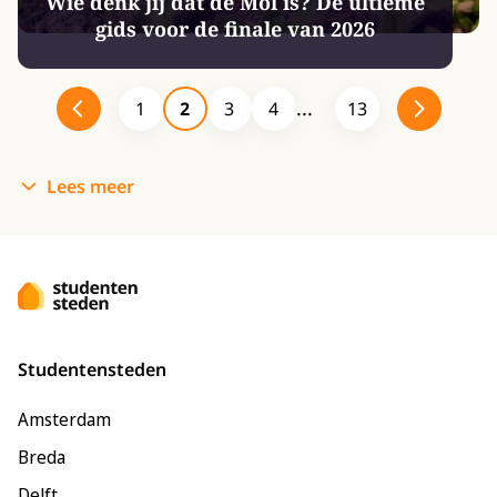
Wie denk jij dat de Mol is? De ultieme
gids voor de finale van 2026
1
2
3
4
13
Lees meer
Studentensteden
Amsterdam
Breda
Delft