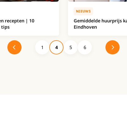
NIEUWS
n recepten | 10
Gemiddelde huurprijs 
 tips
Eindhoven
1
4
5
6