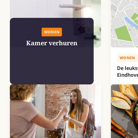
WONEN
Kamer verhuren
WONEN
De leuks
Eindhov