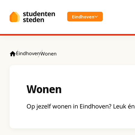
Spring naar hoofdinhoud
Eindhoven
Eindhoven
Wonen
Home
Wonen
Op jezelf wonen in Eindhoven? Leuk én s