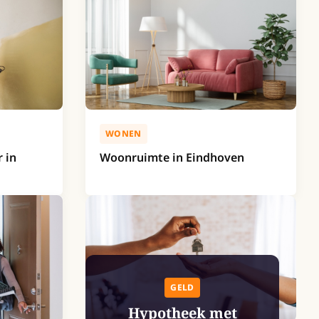
WONEN
 in
Woonruimte in Eindhoven
GELD
Hypotheek met