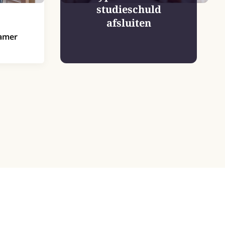
studieschuld
afsluiten
kamer