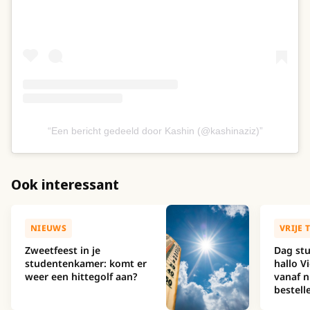
Een bericht gedeeld door Kashin (@kashinaziz)
Ook interessant
NIEUWS
VRIJE 
Zweetfeest in je
Dag stu
studentenkamer: komt er
hallo Vi
weer een hittegolf aan?
vanaf nu
bestell