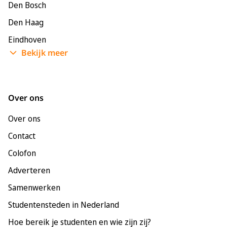
Den Bosch
Den Haag
Eindhoven
Bekijk meer
Enschede
Groningen
Leeuwarden
Over ons
Leiden
Over ons
Maastricht
Contact
Nijmegen
Colofon
Rotterdam
Adverteren
Tilburg
Samenwerken
Utrecht
Studentensteden in Nederland
Hoe bereik je studenten en wie zijn zij?