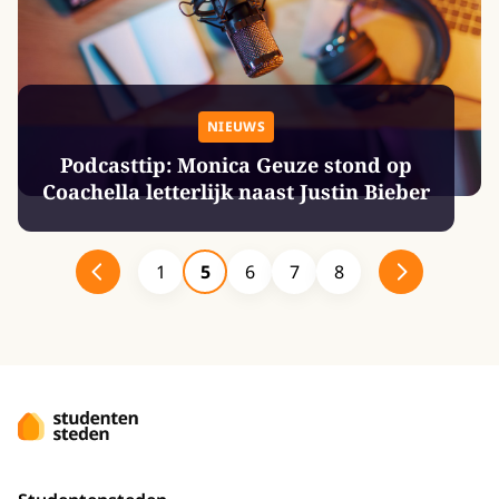
NIEUWS
Podcasttip: Monica Geuze stond op
Coachella letterlijk naast Justin Bieber
1
5
6
7
8