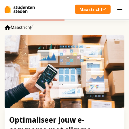
Spring naar hoofdinhoud
Maastricht
Men
Maastricht
Home
Optimaliseer jouw e-