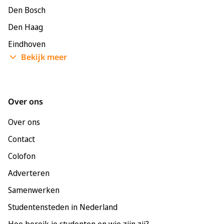
Den Bosch
Den Haag
Eindhoven
Bekijk meer
Enschede
Groningen
Leeuwarden
Over ons
Leiden
Over ons
Maastricht
Contact
Nijmegen
Colofon
Rotterdam
Adverteren
Tilburg
Samenwerken
Utrecht
Studentensteden in Nederland
Hoe bereik je studenten en wie zijn zij?