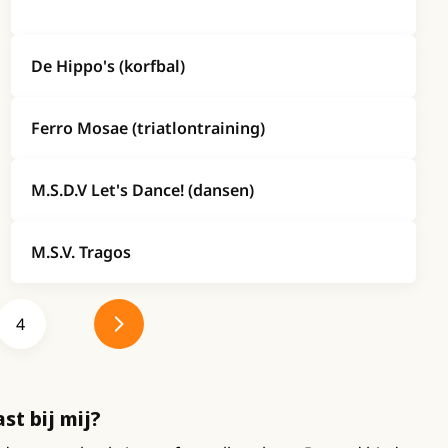
De Hippo's (korfbal)
Ferro Mosae (triatlontraining)
M.S.D.V Let's Dance! (dansen)
M.S.V. Tragos
4
st bij mij?