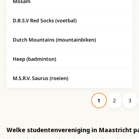
Mosam
D.B.S.V Red Socks (voetbal)
Dutch Mountains (mountainbiken)
Heep (badminton)
M.S.R.V. Saurus (roeien)
1
2
3
Welke studentenvereniging in Maastricht pa