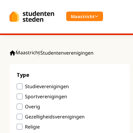
Spring naar hoofdinhoud
Maastricht
Maastricht
Studentenverenigingen
Home
Type
Studieverenigingen
Sportverenigingen
Overig
Gezelligheidsverenigingen
Religie