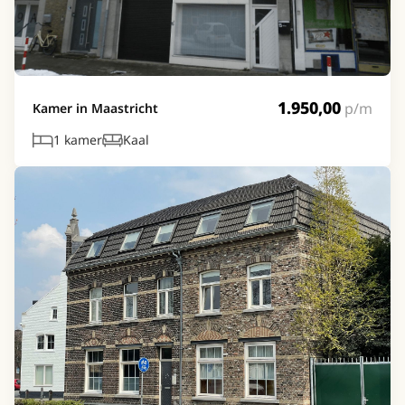
1.950,00
p/m
Kamer in Maastricht
1 kamer
Kaal