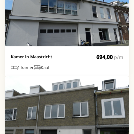
694,00
p/m
Kamer in Maastricht
1 kamer
Kaal