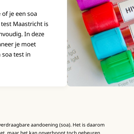
e of je een soa
test Maastricht is
nvoudig. In deze
nneer je moet
 soa test in
verdraagbare aandoening (soa). Het is daarom
doet, maar het kan onverhoopt toch gebeuren