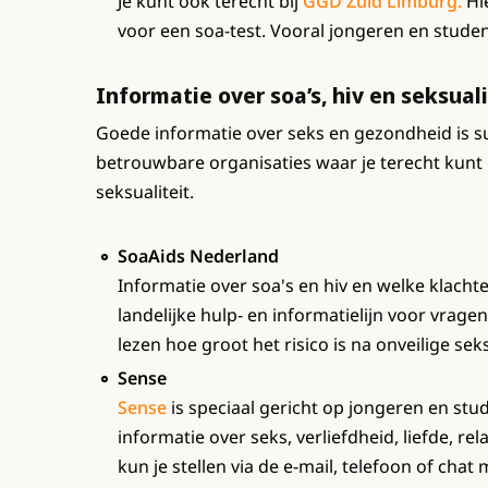
Je kunt ook terecht bij
GGD Zuid Limburg.
Hie
voor een soa-test. Vooral jongeren en stude
Informatie over soa’s, hiv en seksuali
Goede informatie over seks en gezondheid is sup
betrouwbare organisaties waar je terecht kunt me
seksualiteit.
SoaAids Nederland
Informatie over soa's en hiv en welke klachten
landelijke hulp- en informatielijn voor vragen 
lezen hoe groot het risico is na onveilige seks
Sense
Sense
is speciaal gericht op jongeren en stu
informatie over seks, verliefdheid, liefde, re
kun je stellen via de e-mail, telefoon of ch