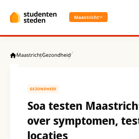
Spring naar hoofdinhoud
Maastricht
Maastricht
Gezondheid
Home
GEZONDHEID
Soa testen Maastricht
over symptomen, tes
locaties