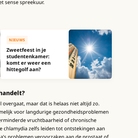
et sense spreekuur.
NIEUWS
Zweetfeest in je
studentenkamer:
komt er weer een
hittegolf aan?
ehandelt?
vergaat, maar dat is helaas niet altijd zo.
melijk voor langdurige gezondheidsproblemen
verminderde vruchtbaarheid of chronische
 chlamydia zelfs leiden tot ontstekingen aan
oa’s problemen veroorzaken aan de prostaat of