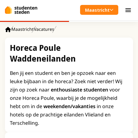
Spring naar hoofdinhoud
Maastricht
Men
Maastricht
Vacatures
Home
Horeca Poule
Waddeneilanden
Ben jij een student en ben je opzoek naar een
leuke bijbaan in de horeca? Zoek niet verder! Wij
zijn op zoek naar
enthousiaste studenten
voor
onze Horeca Poule, waarbij je de mogelijkheid
hebt om in de
weekenden/vakanties
in onze
hotels op de prachtige eilanden Vlieland en
Terschelling.