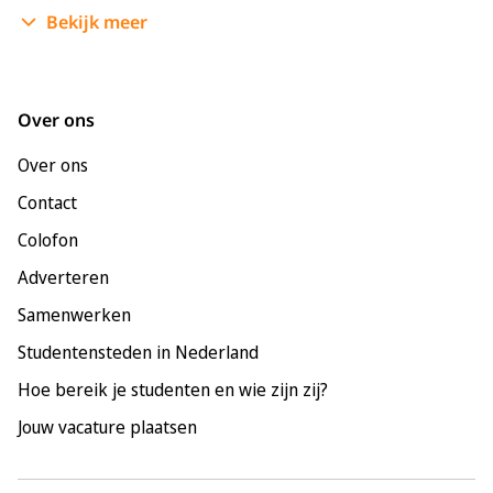
Bekijk meer
Enschede
Groningen
Leeuwarden
Over ons
Leiden
Over ons
Maastricht
Contact
Nijmegen
Colofon
Rotterdam
Adverteren
Tilburg
Samenwerken
Utrecht
Studentensteden in Nederland
Hoe bereik je studenten en wie zijn zij?
Jouw vacature plaatsen