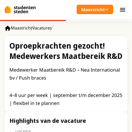
Spring naar hoofdinhoud
Maastricht
Men
Maastricht
Vacatures
Home
Oproepkrachten gezocht!
Medewerkers Maatbereik R&D
Medewerker Maatbereik R&D – Nea International
bv / Push braces
4–8 uur per week | september t/m december 2025
| flexibel in te plannen
Highlights van de vacature
LOCATIE