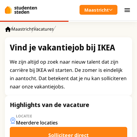
Spring naar hoofdinhoud
Maastricht
Men
Maastricht
Vacatures
Home
Vind je vakantiejob bij IKEA
We zijn altijd op zoek naar nieuw talent dat zijn
carrière bij IKEA wil starten. De zomer is eindelijk
in aantocht. Dat betekent dat je nu kan solliciteren
naar onze vakantiejobs.
Highlights van de vacature
LOCATIE
Meerdere locaties
Solliciteer direct