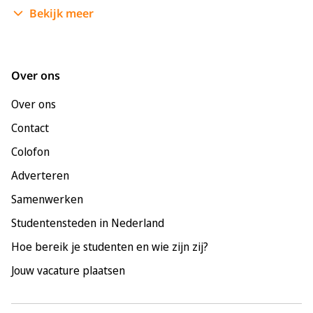
Bekijk meer
Enschede
Groningen
Leeuwarden
Over ons
Leiden
Over ons
Maastricht
Contact
Nijmegen
Colofon
Rotterdam
Adverteren
Tilburg
Samenwerken
Utrecht
Studentensteden in Nederland
Hoe bereik je studenten en wie zijn zij?
Jouw vacature plaatsen