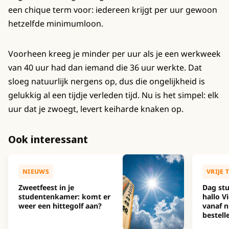
een chique term voor: iedereen krijgt per uur gewoon
hetzelfde minimumloon.
Voorheen kreeg je minder per uur als je een werkweek
van 40 uur had dan iemand die 36 uur werkte. Dat
sloeg natuurlijk nergens op, dus die ongelijkheid is
gelukkig al een tijdje verleden tijd. Nu is het simpel: elk
uur dat je zwoegt, levert keiharde knaken op.
Ook interessant
NIEUWS
VRIJE 
Zweetfeest in je
Dag stu
studentenkamer: komt er
hallo Vi
weer een hittegolf aan?
vanaf n
bestell