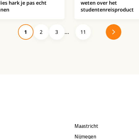
ies hark je pas echt
weten over het
nnen
studentenreisproduct
1
2
3
11
Maastricht
Nijmegen