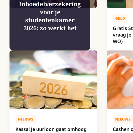
Inboedelverzekering
voor je
GELD
studentenkamer
2026: zo werkt het
Gratis S
vraag j
WO)
NIEUWS
NIEUWS
Kassa! Je uurloon gaat omhoog
Cashen o