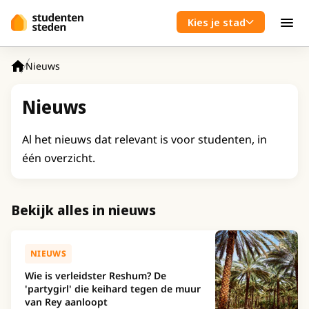
Spring naar hoofdinhoud
Kies je stad
Men
Nieuws
Home
Nieuws
Al het nieuws dat relevant is voor studenten, in
één overzicht.
Bekijk alles in nieuws
NIEUWS
Wie is verleidster Reshum? De
'partygirl' die keihard tegen de muur
van Rey aanloopt