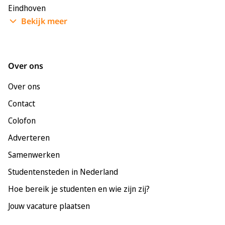
Eindhoven
Bekijk meer
Enschede
Groningen
Leeuwarden
Over ons
Leiden
Over ons
Maastricht
Contact
Nijmegen
Colofon
Rotterdam
Adverteren
Tilburg
Samenwerken
Utrecht
Studentensteden in Nederland
Hoe bereik je studenten en wie zijn zij?
Jouw vacature plaatsen