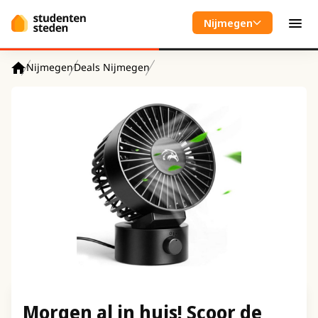
Spring naar hoofdinhoud
Nijmegen
Men
Nijmegen
Deals Nijmegen
Home
Morgen al in huis! Scoor de