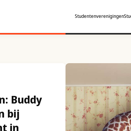
Studentenverenigingen
Stu
en: Buddy
 bij
t in