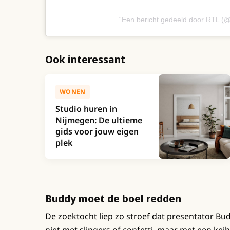
Een bericht gedeeld door RTL (@r
Ook interessant
WONEN
Studio huren in
Nijmegen: De ultieme
gids voor jouw eigen
plek
Buddy moet de boel redden
De zoektocht liep zo stroef dat presentator B
niet met slingers of confetti, maar met een keih