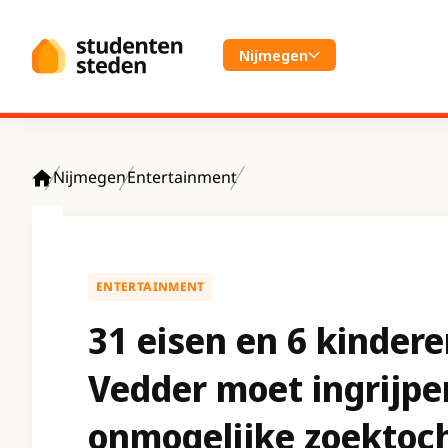
Spring naar hoofdinhoud
Nijmegen
Nijmegen
Entertainment
Home
ENTERTAINMENT
31 eisen en 6 kinder
Vedder moet ingrijpen
onmogelijke zoektoch