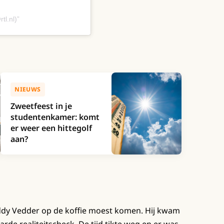
tl.nl)
NIEUWS
Zweetfeest in je
studentenkamer: komt
er weer een hittegolf
aan?
uddy Vedder op de koffie moest komen. Hij kwam
arde realiteitscheck. De tijd tikte weg en er was