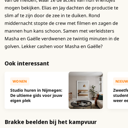
van de meiden, waar ze de acties van hun vriendjes
mogen bekijken. Elias en Jay dachten de productie te
slim af te zijn door de zee in te duiken. Rond
middernacht stopte de crew met filmen en zagen de
mannen hun kans schoon. Samen met verleidsters
Masha en Gaëlle verdwenen ze twintig minuten in de
golven. Lekker cashen voor Masha en Gaëlle?
Ook interessant
WONEN
NIEUW
Studio huren in Nijmegen:
Zweetfe
De ultieme gids voor jouw
studen
eigen plek
weer ee
Brakke beelden bij het kampvuur