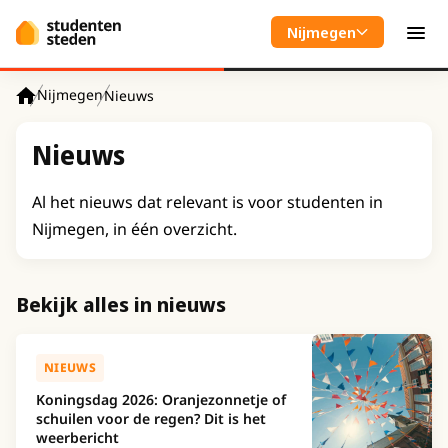
Spring naar hoofdinhoud
Nijmegen
Men
Nijmegen
Nieuws
Home
Nieuws
Al het nieuws dat relevant is voor studenten in
Nijmegen, in één overzicht.
Bekijk alles in nieuws
NIEUWS
Koningsdag 2026: Oranjezonnetje of
schuilen voor de regen? Dit is het
weerbericht