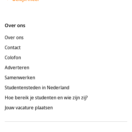
Enschede
Groningen
Leeuwarden
Over ons
Leiden
Over ons
Maastricht
Contact
Nijmegen
Colofon
Rotterdam
Adverteren
Tilburg
Samenwerken
Utrecht
Studentensteden in Nederland
Hoe bereik je studenten en wie zijn zij?
Jouw vacature plaatsen