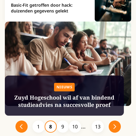
Basic-Fit getroffen door hack:
duizenden gegevens gelekt
NIEUWS
Zuyd Hogeschool wil af van bindend
studieadvies na succesvolle proef
1
8
9
10
13