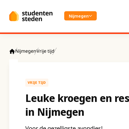
Spring naar hoofdinhoud
Nijmegen
Nijmegen
Vrije tijd
Home
VRIJE TIJD
Leuke kroegen en re
in Nijmegen
Voor de gezelligste avondjes!