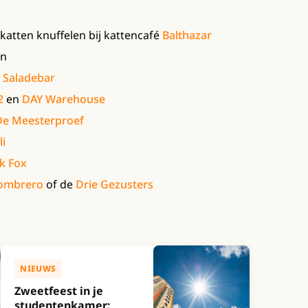
 katten knuffelen bij kattencafé
Balthazar
en
 Saladebar
2
en
DAY Warehouse
De Meesterproef
li
k Fox
Sombrero
of de
Drie Gezusters
NIEUWS
Zweetfeest in je
studentenkamer: