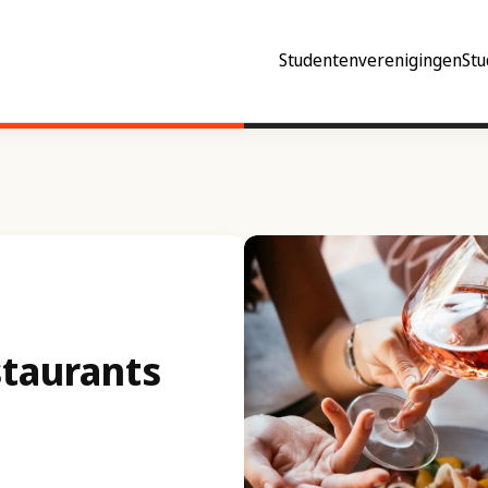
Studentenverenigingen
Stu
staurants