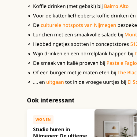
Koffie drinken (met gebak!) bij
Bairro Alto
Voor de kattenliefhebbers: koffie drinken én
De
culturele hotspots van Nijmegen
bezoek
Lunchen met een smaakvolle salade bij
Munt
Hebbedingetjes spotten in conceptstores
51
Wijn drinken en een borrelplank happen bij
De smaak van Italië proeven bij
Pasta e Fagio
Of een burger met je maten eten bij
The Blac
.... en
uitgaan
tot in de vroege uurtjes bij
El 
Ook interessant
WONEN
Studio huren in
Nijmegen: De ultieme