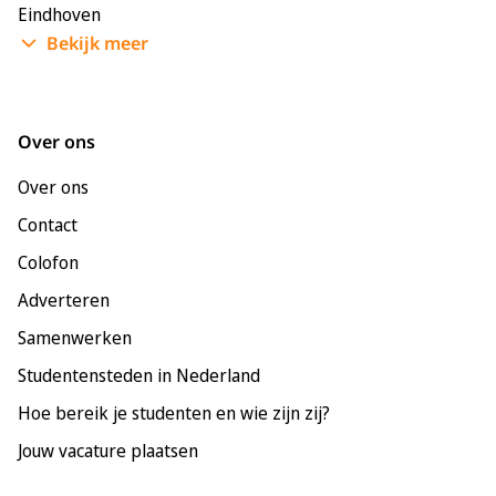
Eindhoven
Bekijk meer
Enschede
Groningen
Leeuwarden
Over ons
Leiden
Over ons
Maastricht
Contact
Nijmegen
Colofon
Rotterdam
Adverteren
Tilburg
Samenwerken
Utrecht
Studentensteden in Nederland
Hoe bereik je studenten en wie zijn zij?
Jouw vacature plaatsen