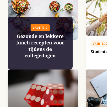
VRIJE TIJD
Gezonde en lekkere
lunch recepten voor
VRIJE TIJ
tijdens de
Student
collegedagen