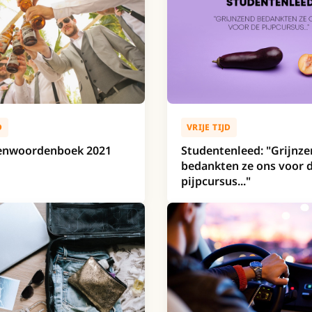
D
VRIJE TIJD
enwoordenboek 2021
Studentenleed: "Grijnz
bedankten ze ons voor 
pijpcursus..."