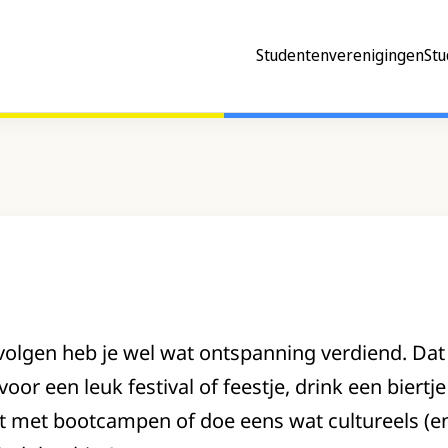
Studentenverenigingen
Stu
olgen heb je wel wat ontspanning verdiend. Dat k
voor een leuk festival of feestje, drink een biertj
rt met bootcampen of doe eens wat cultureels (en d