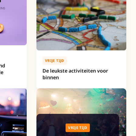
VRIJE TIJD
end
De leukste activiteiten voor
de
binnen
VRIJE TIJD