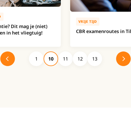
D
VRIJE TIJD
tie? Dit mag je (niet)
CBR examenroutes in Ti
 in het vliegtuig!
1
10
11
12
13