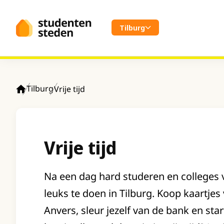
Spring naar hoofdinhoud
Tilburg
Tilburg
Vrije tijd
Home
Vrije tijd
Na een dag hard studeren en colleges v
leuks te doen in Tilburg. Koop kaartjes 
Anvers, sleur jezelf van de bank en sta